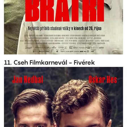
11. Cseh Filmkarnevál - Fivérek