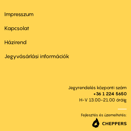
Impresszum
Footer
menu
first
Kapcsolat
Házirend
Footer
menu
second
Jegyvásárlási információk
Jegyrendelés központi szám
+36 1 224 5650
H-V 13.00-21.00 óráig
Fejlesztés és üzemeltetés: