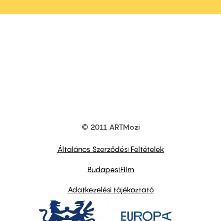
© 2011 ARTMozi
Footer
other
links
Általános Szerződési Feltételek
BudapestFilm
Adatkezelési tájékoztató