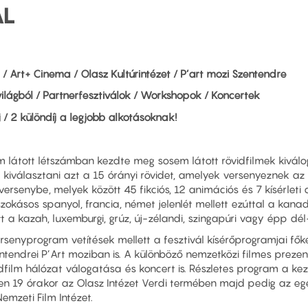
AL
/ Art+ Cinema / Olasz Kultúrintézet / P’art mozi Szentendre
világból
/ Partnerfesztiválok / Workshopok / Koncertek
j / 2 különdíj a legjobb alkotásoknak!
sosem látott létszámban kezdte meg sosem látott rövidfilmek kiv
l kiválasztani azt a 15 órányi rövidet, amelyek versenyeznek a
versenybe, melyek között 45 fikciós, 12 animációs és 7 kísérlet
okásos spanyol, francia, német jelenlét mellett ezúttal a kanada
a kazah, luxemburgi, grúz, új-zélandi, szingapúri vagy épp dél-a
enyprogram vetítések mellett a fesztivál kísérőprogramjai főké
ntendrei P’Art moziban is. A különböző nemzetközi filmes prezen
film hálózat válogatása és koncert is. Részletes program a ke
19 órakor az Olasz Intézet Verdi termében majd pedig az egész
mzeti Film Intézet.