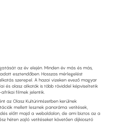
álogatását az év elején. Minden év más és más,
z adott esztendőben. Hosszas mérlegelést
i alkotás szerepel. A hazai vizeken evező magyar
i és olasz alkotók is több röviddel képviseltetik
frikai filmek jelentik.
nt az Olasz Kultúrintézetben kerülnek
tációk mellett lesznek panoráma vetítések,
zdés előtt majd a weboldalon, de ami biztos az a
 héten zajló vetítéseket követően díjkiosztó