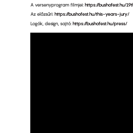
A versenyprogram filmjei:
https://bushofest.hu/1
Az előzsűri:
https://bushofest.hu/this-years-jury/
Logók, design, sajtó:
https://bushofest.hu/press/