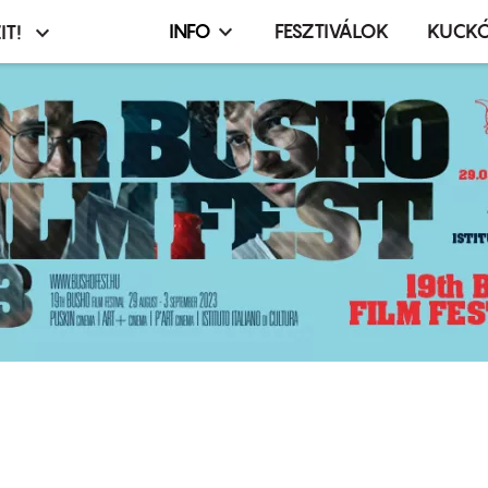
INFO
FESZTIVÁLOK
KUCK
IT!
Infó,
asztó
esemény,
terembérlés
menü