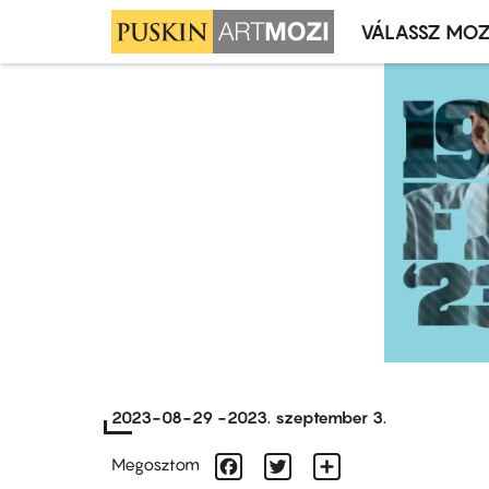
VÁLASSZ MOZ
Mozivál
Ugrás
menü
a
tartalomra
2023-08-29
-
2023. szeptember 3.
Facebook
Twitter
Share
Megosztom