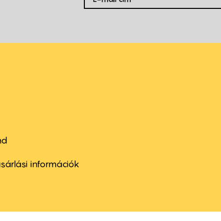
nd
ter
nu
sárlási információk
ond