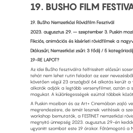
19. BUSHO FILM FESTIV
19. BuSho Nemzetközi Rövidfilm Fesztivál
2023. augusztus 29. – szeptember 3. Puskin mozi 
Fikciós, animációs és kísérleti rövidfilmek a nagy
Diákzsűri, Nemzetközi zsűri:
3 fődíj / 5 kategóriadí
19-RE LAPOT?
Az idei BuSho fesztiválra felfrissített előzsűri 
tehát nem lehet rutin feladat az ezer nevezésbő
követően végül 23 országból 64 alkotás került a 
alkotók adják a legtöbb versenyfilmet, aztán a sz
magukat. A különlegességek ezúttal többek között 
A Puskin moziban és az Art+ Cinemában zajló vers
megrendezésre, de ismét lesznek vetítések a sze
workshop bemutatók, a FESTINET nemzetközi rövid
megnyitó ünnepség 2023. augusztus 29-én kedden 
ugyanitt szombat este 19 órakor. Főtámogató a Ne