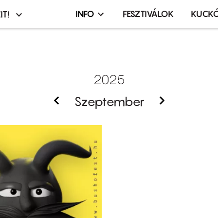
INFO
FESZTIVÁLOK
KUCK
IT!
Infó,
asztó
esemény,
terembérlés
menü
2025
Szeptember