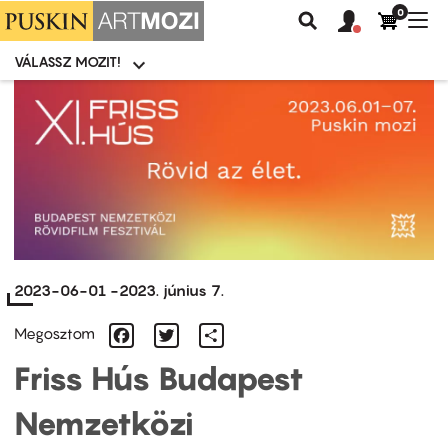
0
Felhasználói
Felhasznál
Nav
Keresés
fiók
fiók
átk
menü
menüje
VÁLASSZ MOZIT!
Moziválasztó
menü
Ugrás
a
tartalomra
2023-06-01
-
2023. június 7.
Facebook
Twitter
Share
Megosztom
Friss Hús Budapest
Nemzetközi