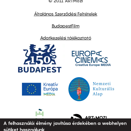
© 2011 ARTMozi
Footer
other
links
Általános Szerződési Feltételek
BudapestFilm
Adatkezelési tájékoztató
A felhasználói élmény javítása érdekében a webhelyen
sütiket használunk