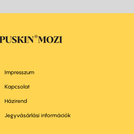
Impresszum
Footer
menu
first
Kapcsolat
Házirend
Footer
menu
second
Jegyvásárlási információk