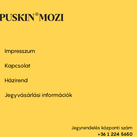
Impresszum
Footer
menu
first
Kapcsolat
Házirend
Footer
menu
second
Jegyvásárlási információk
Jegyrendelés központi szám
+36 1 224 5650