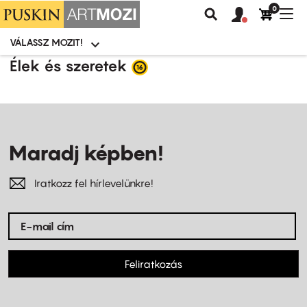
0
Felhasználói
Felhasznál
Nav
Keresés
fiók
fiók
átk
menü
menüje
VÁLASSZ MOZIT!
Moziválasztó
menü
Ugrás
Élek és szeretek
a
tartalomra
Maradj képben!
Iratkozz fel hírlevelünkre!
Feliratkozás