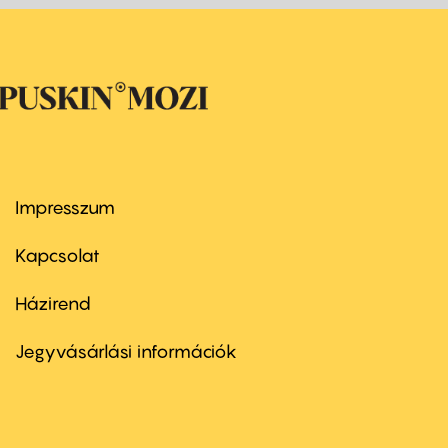
Impresszum
Footer
menu
first
Kapcsolat
Házirend
Footer
menu
second
Jegyvásárlási információk