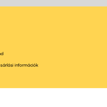
nd
ter
nu
sárlási információk
ond