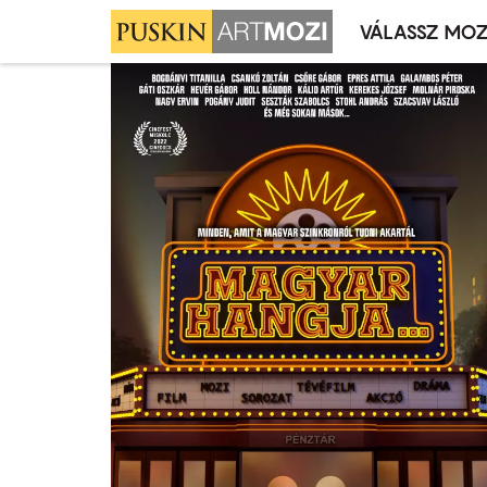
VÁLASSZ MOZ
Mozivál
Ugrás
menü
a
tartalomra