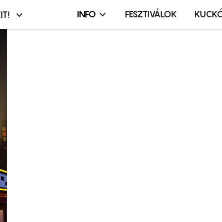
INFO
FESZTIVÁLOK
KUCK
IT!
Infó,
asztó
esemény,
terembérlés
menü