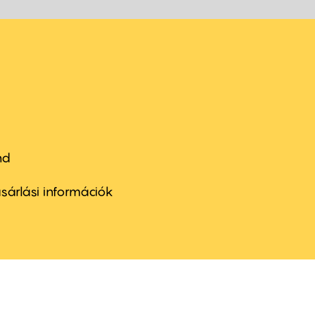
nd
ter
nu
sárlási információk
ond