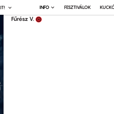
INFO
FESZTIVÁLOK
KUCK
IT!
Infó,
asztó
esemény,
Fűrész V.
terembérlés
menü