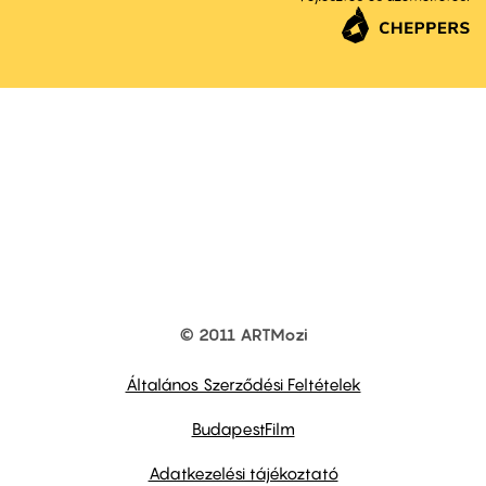
© 2011 ARTMozi
Footer
other
links
Általános Szerződési Feltételek
BudapestFilm
Adatkezelési tájékoztató