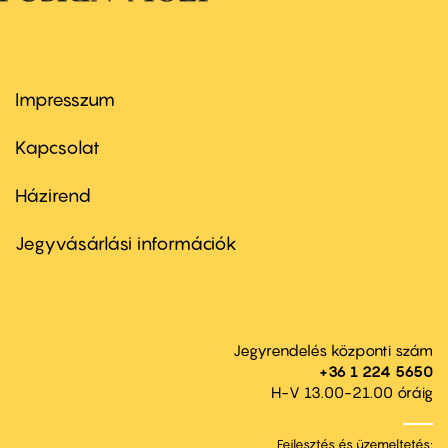
Impresszum
Footer
menu
first
Kapcsolat
Házirend
Footer
menu
second
Jegyvásárlási információk
Jegyrendelés központi szám
+36 1 224 5650
H-V 13.00-21.00 óráig
Fejlesztés és üzemeltetés: