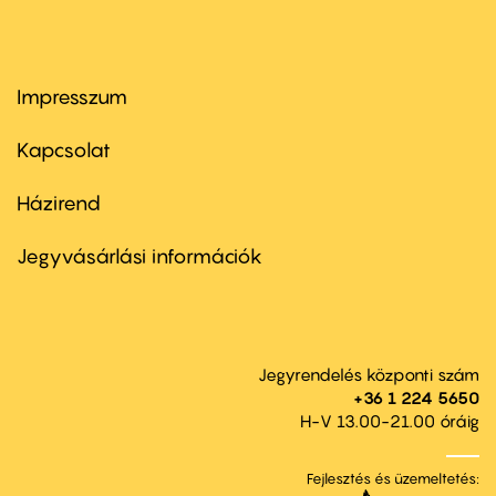
Impresszum
Footer
menu
first
Kapcsolat
Házirend
Footer
menu
second
Jegyvásárlási információk
Jegyrendelés központi szám
+36 1 224 5650
H-V 13.00-21.00 óráig
Fejlesztés és üzemeltetés: