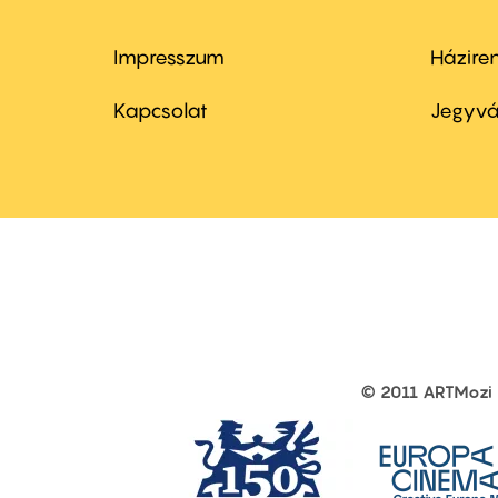
Impresszum
Házire
Footer
Foo
menu
me
Kapcsolat
Jegyvá
first
sec
© 2011 ARTMozi
Footer
other
links