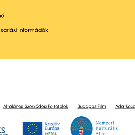
nd
ter
nu
sárlási információk
ond
Általános Szerződési Feltételek
BudapestFilm
Adatkezel