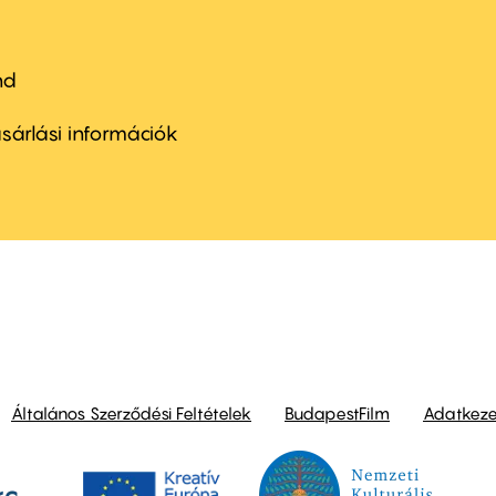
nd
ter
nu
sárlási információk
ond
Általános Szerződési Feltételek
BudapestFilm
Adatkezel