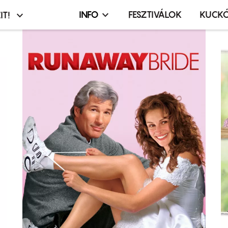
INFO
FESZTIVÁLOK
KUCK
IT!
Infó,
asztó
esemény,
terembérlés
menü