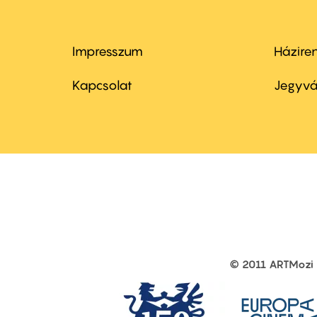
Impresszum
Házire
Footer
Foo
menu
me
Kapcsolat
Jegyvá
first
sec
© 2011 ARTMozi
Footer
other