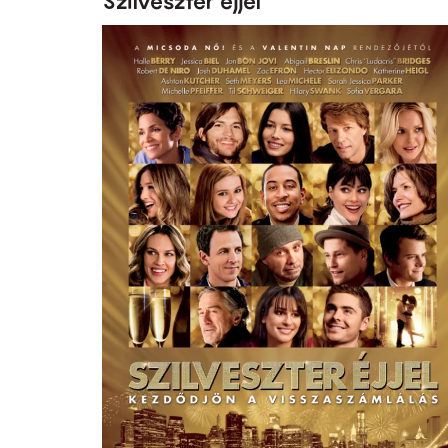
Szilveszter éjjel