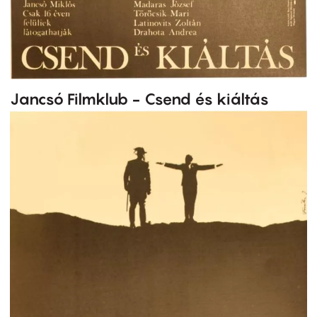
Jancsó Filmklub - Csend és kiáltás