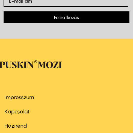
Feliratkozás
Impresszum
Footer
menu
first
Kapcsolat
Házirend
Footer
menu