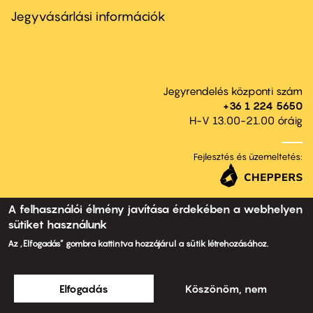
second
Jegyvásárlási információk
Jegyrendelés központi szám
+36 1 224 5650
H-V 13.00-21.00 óráig
Fejlesztés és üzemeltetés:
A felhasználói élmény javítása érdekében a webhelyen
sütiket használunk
Az „Elfogadás” gombra kattintva hozzájárul a sütik létrehozásához.
Elfogadás
Köszönöm, nem