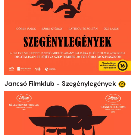
Jancsó Filmklub - Szegénylegények