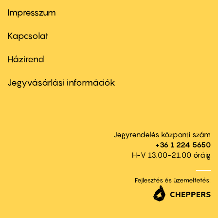
Impresszum
Footer
menu
first
Kapcsolat
Házirend
Footer
menu
second
Jegyvásárlási információk
Jegyrendelés központi szám
+36 1 224 5650
H-V 13.00-21.00 óráig
Fejlesztés és üzemeltetés: