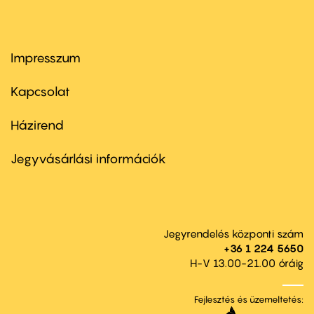
Impresszum
Footer
menu
first
Kapcsolat
Házirend
Footer
menu
second
Jegyvásárlási információk
Jegyrendelés központi szám
+36 1 224 5650
H-V 13.00-21.00 óráig
Fejlesztés és üzemeltetés: