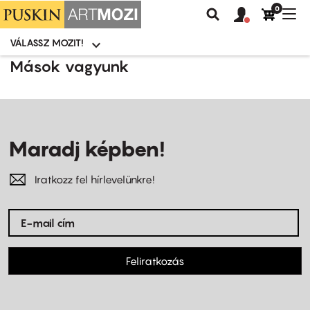
0
Felhasználói
Felhasznál
Nav
Keresés
fiók
fiók
átk
menü
menüje
VÁLASSZ MOZIT!
Moziválasztó
menü
Ugrás
Mások vagyunk
a
tartalomra
Maradj képben!
Iratkozz fel hírlevelünkre!
Feliratkozás