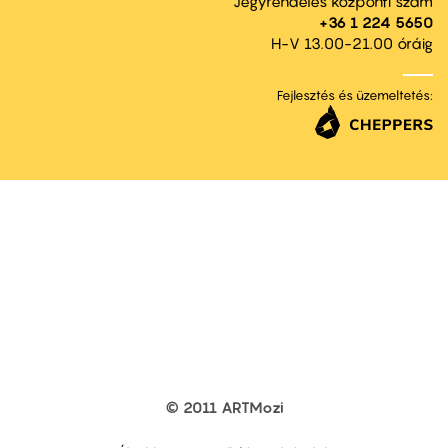
Jegyrendelés központi szám
+36 1 224 5650
H-V 13.00-21.00 óráig
Fejlesztés és üzemeltetés:
© 2011 ARTMozi
Footer
other
links