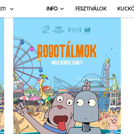
INFO
FESZTIVÁLOK
KUCK
IT!
Infó,
asztó
esemény,
terembérlés
menü