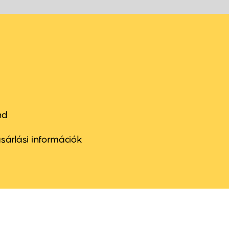
nd
ter
nu
sárlási információk
ond