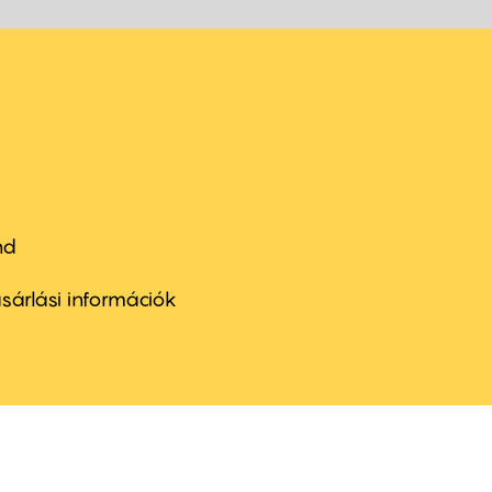
nd
ter
nu
sárlási információk
ond