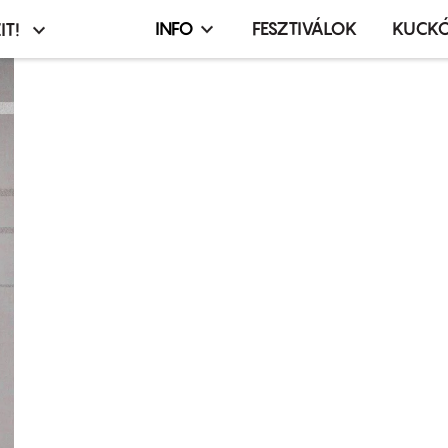
INFO
FESZTIVÁLOK
KUCK
IT!
Infó,
asztó
esemény,
terembérlés
menü