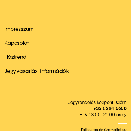
Impresszum
Footer
menu
first
Kapcsolat
Házirend
Footer
menu
second
Jegyvásárlási információk
Jegyrendelés központi szám
+36 1 224 5650
H-V 13.00-21.00 óráig
Fejlesztés és üzemeltetés: