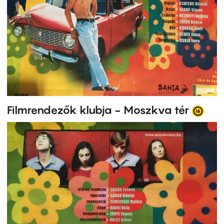
Filmrendezők klubja - Moszkva tér