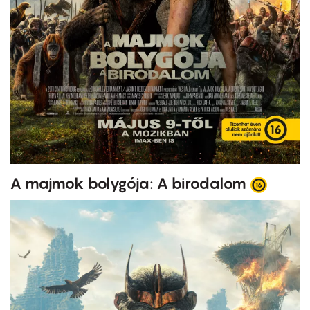
A majmok bolygója: A birodalom