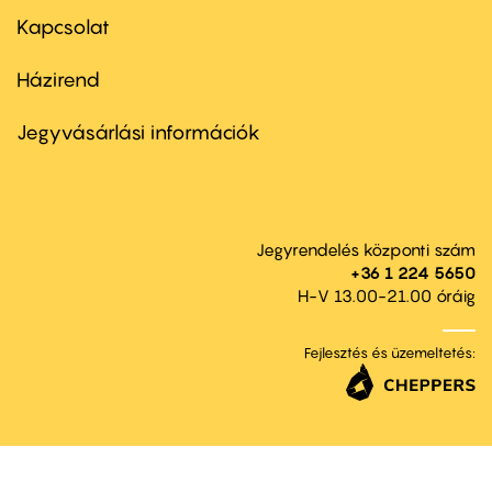
first
Kapcsolat
Házirend
Footer
menu
second
Jegyvásárlási információk
Jegyrendelés központi szám
+36 1 224 5650
H-V 13.00-21.00 óráig
Fejlesztés és üzemeltetés: