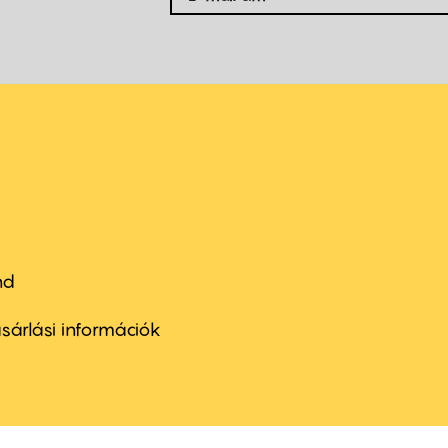
nd
ter
nu
sárlási információk
ond