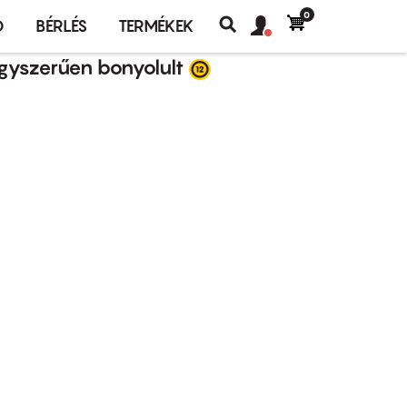
0
Felhasználó
Felhasználói
Ó
BÉRLÉS
TERMÉKEK
fiók
Keresés
fiók
gyszerűen bonyolult
menü
menüje