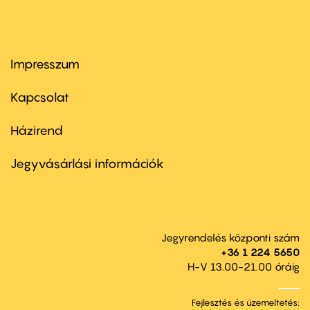
Impresszum
Footer
menu
first
Kapcsolat
Házirend
Footer
menu
second
Jegyvásárlási információk
Jegyrendelés központi szám
+36 1 224 5650
H-V 13.00-21.00 óráig
Fejlesztés és üzemeltetés: