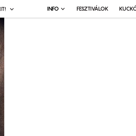
INFO
FESZTIVÁLOK
KUCK
IT!
Infó,
asztó
esemény,
terembérlés
menü