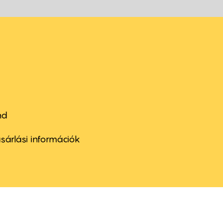
nd
ter
nu
sárlási információk
ond