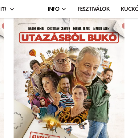
INFO
FESZTIVÁLOK
KUCK
IT!
Infó,
asztó
esemény,
terembérlés
menü