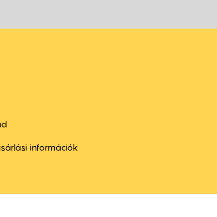
nd
ter
nu
sárlási információk
ond