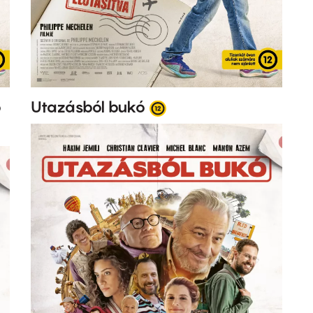
ó
Utazásból bukó