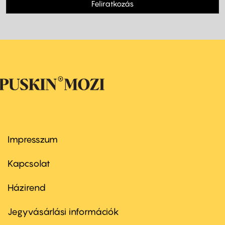
Feliratkozás
Impresszum
Footer
menu
first
Kapcsolat
Házirend
Footer
menu
second
Jegyvásárlási információk