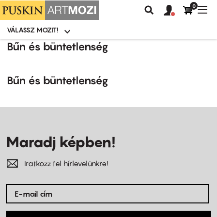
0
Felhasználói
Felhasznál
Nav
Keresés
fiók
fiók
átk
menü
menüje
VÁLASSZ MOZIT!
Moziválasztó
menü
Ugrás
Bűn és büntetlenség
a
tartalomra
Bűn és büntetlenség
Maradj képben!
Iratkozz fel hírlevelünkre!