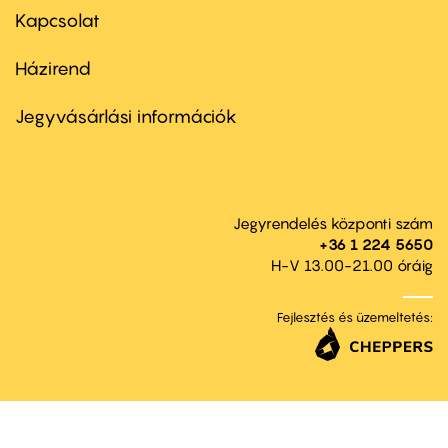
first
Kapcsolat
Házirend
Footer
menu
second
Jegyvásárlási információk
Jegyrendelés központi szám
+36 1 224 5650
H-V 13.00-21.00 óráig
Fejlesztés és üzemeltetés: