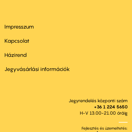
Impresszum
Footer
menu
first
Kapcsolat
Házirend
Footer
menu
second
Jegyvásárlási információk
Jegyrendelés központi szám
+36 1 224 5650
H-V 13.00-21.00 óráig
Fejlesztés és üzemeltetés: