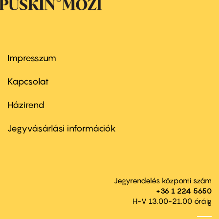
Impresszum
Footer
menu
first
Kapcsolat
Házirend
Footer
menu
second
Jegyvásárlási információk
Jegyrendelés központi szám
+36 1 224 5650
H-V 13.00-21.00 óráig