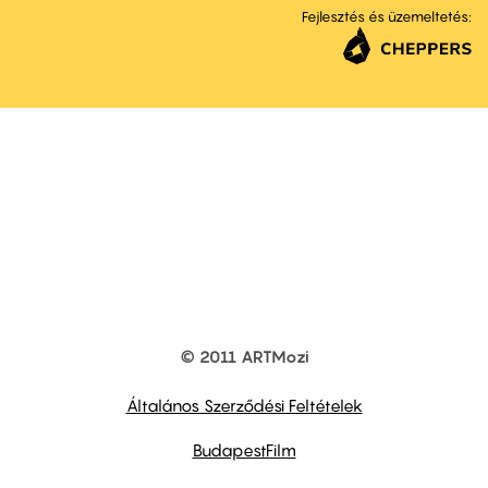
Fejlesztés és üzemeltetés:
© 2011 ARTMozi
Footer
other
links
Általános Szerződési Feltételek
BudapestFilm