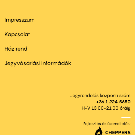
Impresszum
Footer
menu
first
Kapcsolat
Házirend
Footer
menu
second
Jegyvásárlási információk
Jegyrendelés központi szám
+36 1 224 5650
H-V 13.00-21.00 óráig
Fejlesztés és üzemeltetés: