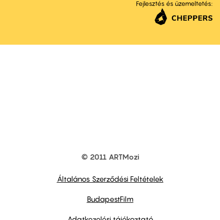
Fejlesztés és üzemeltetés:
© 2011 ARTMozi
Footer
other
links
Általános Szerződési Feltételek
BudapestFilm
Adatkezelési tájékoztató