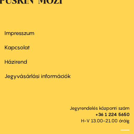
Impresszum
Footer
menu
first
Kapcsolat
Házirend
Footer
menu
second
Jegyvásárlási információk
Jegyrendelés központi szám
+36 1 224 5650
H-V 13.00-21.00 óráig