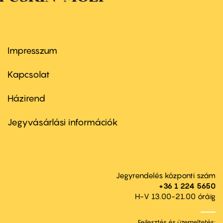
Impresszum
Footer
menu
first
Kapcsolat
Házirend
Footer
menu
second
Jegyvásárlási információk
Jegyrendelés központi szám
+36 1 224 5650
H-V 13.00-21.00 óráig
Fejlesztés és üzemeltetés: