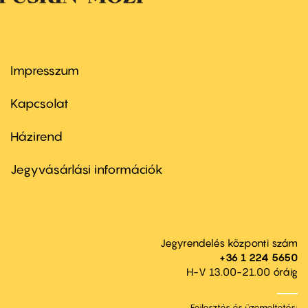
Impresszum
Footer
menu
first
Kapcsolat
Házirend
Footer
menu
second
Jegyvásárlási információk
Jegyrendelés központi szám
+36 1 224 5650
H-V 13.00-21.00 óráig
Fejlesztés és üzemeltetés: