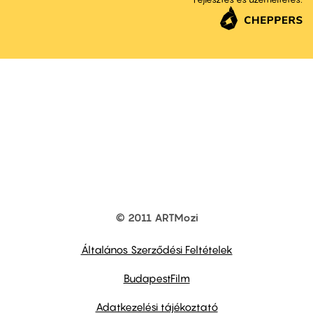
© 2011 ARTMozi
Footer
other
links
Általános Szerződési Feltételek
BudapestFilm
Adatkezelési tájékoztató