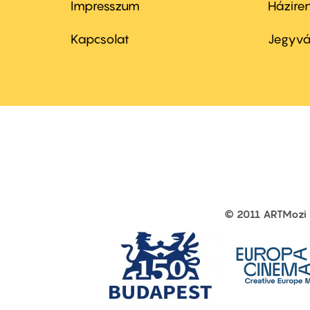
Impresszum
Házire
Footer
Foo
menu
me
Kapcsolat
Jegyvá
first
sec
© 2011 ARTMozi
Footer
other
links