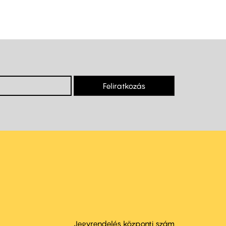
Feliratkozás
Jegyrendelés központi szám