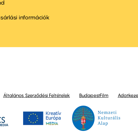
nd
ter
nu
sárlási információk
ond
Általános Szerződési Feltételek
BudapestFilm
Adatkezel