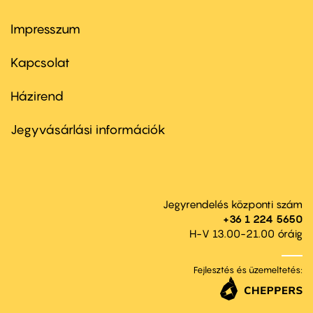
Impresszum
Footer
menu
first
Kapcsolat
Házirend
Footer
menu
second
Jegyvásárlási információk
Jegyrendelés központi szám
+36 1 224 5650
H-V 13.00-21.00 óráig
Fejlesztés és üzemeltetés: