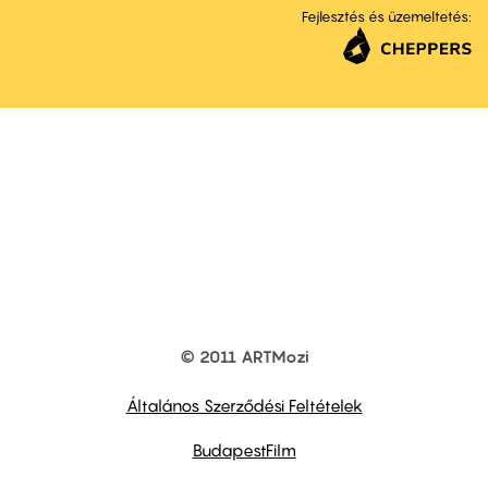
Fejlesztés és üzemeltetés:
© 2011 ARTMozi
Footer
other
links
Általános Szerződési Feltételek
BudapestFilm