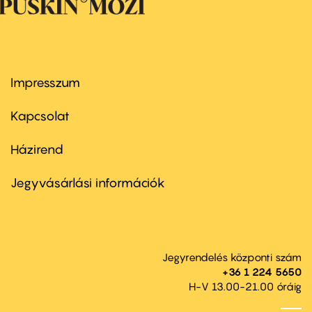
Impresszum
Footer
menu
first
Kapcsolat
Házirend
Footer
menu
second
Jegyvásárlási információk
Jegyrendelés központi szám
+36 1 224 5650
H-V 13.00-21.00 óráig