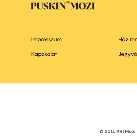
Impresszum
Házire
Footer
Foo
menu
me
Kapcsolat
Jegyvá
first
sec
© 2011 ARTMozi
Footer