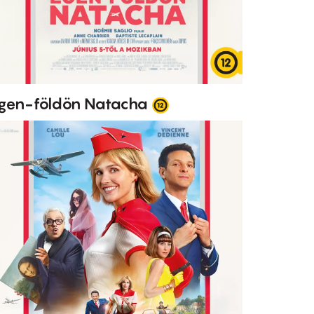
gen-földön Natacha