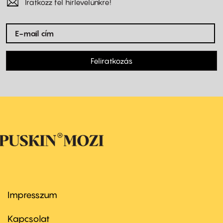
Iratkozz fel hírlevelünkre!
Feliratkozás
Impresszum
Footer
menu
first
Kapcsolat