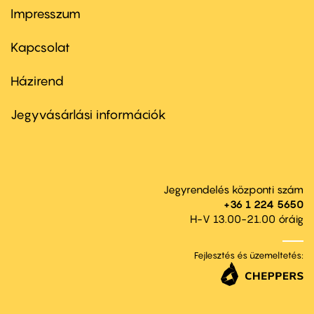
Impresszum
Footer
menu
first
Kapcsolat
Házirend
Footer
menu
second
Jegyvásárlási információk
Jegyrendelés központi szám
+36 1 224 5650
H-V 13.00-21.00 óráig
Fejlesztés és üzemeltetés: