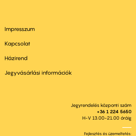
Impresszum
Footer
menu
first
Kapcsolat
Házirend
Footer
menu
second
Jegyvásárlási információk
Jegyrendelés központi szám
+36 1 224 5650
H-V 13.00-21.00 óráig
Fejlesztés és üzemeltetés: