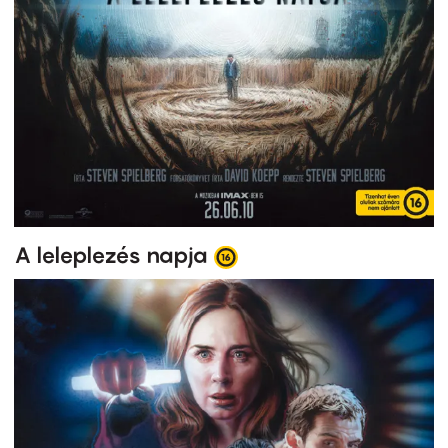
A leleplezés napja