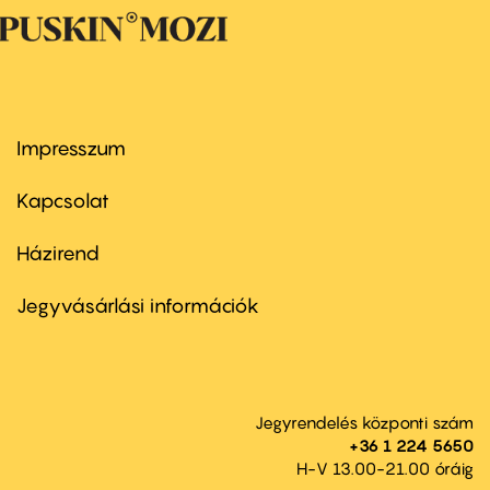
Impresszum
Footer
menu
first
Kapcsolat
Házirend
Footer
menu
second
Jegyvásárlási információk
Jegyrendelés központi szám
+36 1 224 5650
H-V 13.00-21.00 óráig