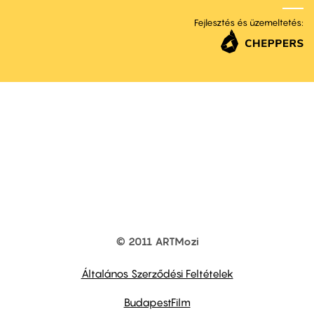
Fejlesztés és üzemeltetés:
© 2011 ARTMozi
Footer
other
links
Általános Szerződési Feltételek
BudapestFilm