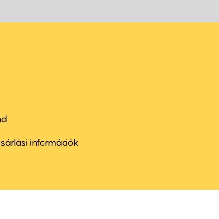
nd
ter
nu
sárlási információk
ond