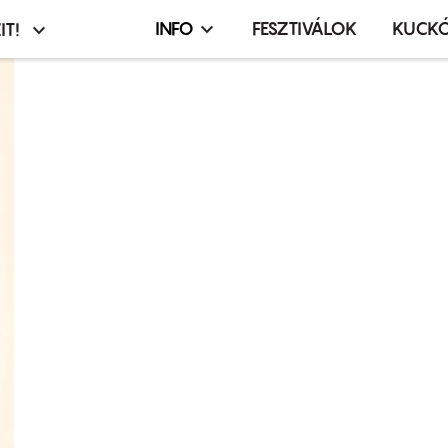
INFO
FESZTIVÁLOK
KUCK
IT!
Infó,
asztó
esemény,
terembérlés
menü