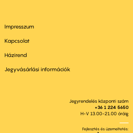
Impresszum
Footer
menu
first
Kapcsolat
Házirend
Footer
menu
second
Jegyvásárlási információk
Jegyrendelés központi szám
+36 1 224 5650
H-V 13.00-21.00 óráig
Fejlesztés és üzemeltetés: