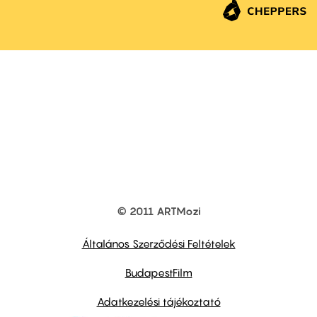
© 2011 ARTMozi
Footer
other
links
Általános Szerződési Feltételek
BudapestFilm
Adatkezelési tájékoztató