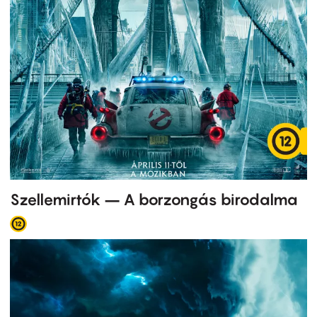
Szellemirtók – A borzongás birodalma