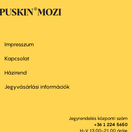
Impresszum
Footer
menu
first
Kapcsolat
Házirend
Footer
menu
second
Jegyvásárlási információk
Jegyrendelés központi szám
+36 1 224 5650
H-V 13.00-21.00 óráig