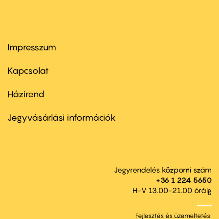
Impresszum
Footer
menu
first
Kapcsolat
Házirend
Footer
menu
second
Jegyvásárlási információk
Jegyrendelés központi szám
+36 1 224 5650
H-V 13.00-21.00 óráig
Fejlesztés és üzemeltetés: