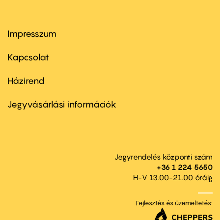
Impresszum
Footer
menu
first
Kapcsolat
Házirend
Footer
menu
second
Jegyvásárlási információk
Jegyrendelés központi szám
+36 1 224 5650
H-V 13.00-21.00 óráig
Fejlesztés és üzemeltetés: