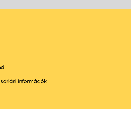
nd
ter
nu
sárlási információk
ond