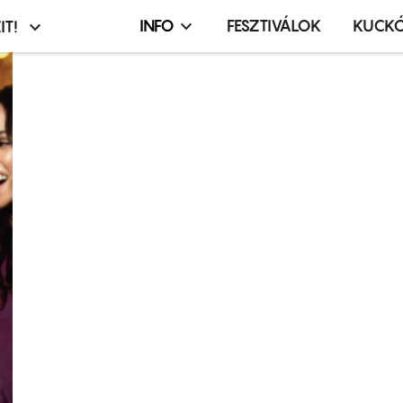
INFO
FESZTIVÁLOK
KUCK
IT!
Infó,
asztó
esemény,
terembérlés
menü