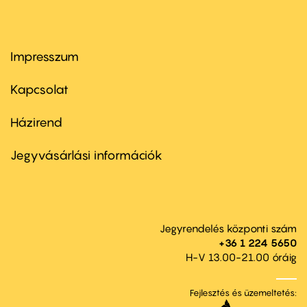
Impresszum
Footer
menu
first
Kapcsolat
Házirend
Footer
menu
second
Jegyvásárlási információk
Jegyrendelés központi szám
+36 1 224 5650
H-V 13.00-21.00 óráig
Fejlesztés és üzemeltetés: